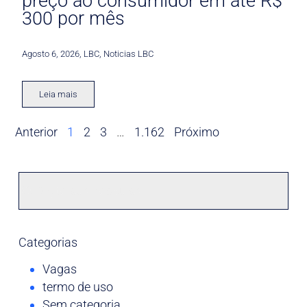
preço ao consumidor em até R$
300 por mês
Agosto 6, 2026
,
LBC
,
Noticias LBC
Leia mais
Anterior
1
2
3
…
1.162
Próximo
Categorias
Vagas
termo de uso
Sem categoria