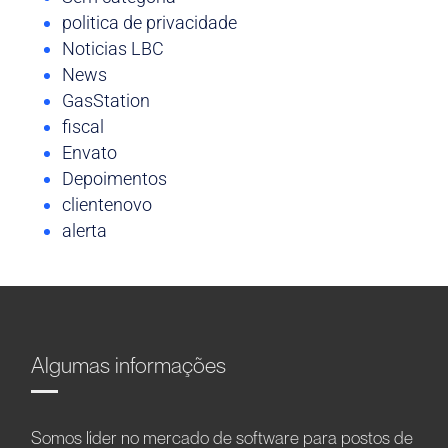
politica de privacidade
Noticias LBC
News
GasStation
fiscal
Envato
Depoimentos
clientenovo
alerta
Algumas informações
Somos líder no mercado de software para postos de