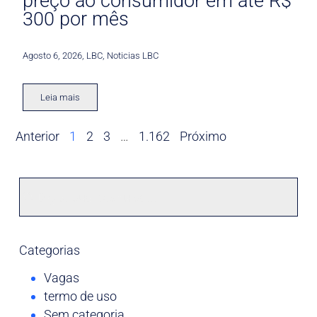
preço ao consumidor em até R$
300 por mês
Agosto 6, 2026
,
LBC
,
Noticias LBC
Leia mais
Anterior
1
2
3
…
1.162
Próximo
Categorias
Vagas
termo de uso
Sem categoria