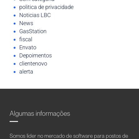
politica de privacidade
Noticias LBC
News
GasStation
fiscal
Envato
Depoimentos
clientenovo
alerta
Algumas informações
Somos líder no mercado de software para postos de