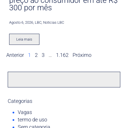
preço ao consumidor em até R$
300 por mês
Agosto 6, 2026
,
LBC
,
Noticias LBC
Leia mais
Anterior
1
2
3
…
1.162
Próximo
Categorias
Vagas
termo de uso
Sem categoria