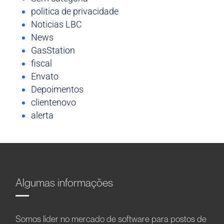
politica de privacidade
Noticias LBC
News
GasStation
fiscal
Envato
Depoimentos
clientenovo
alerta
Algumas informações
Somos líder no mercado de software para postos de