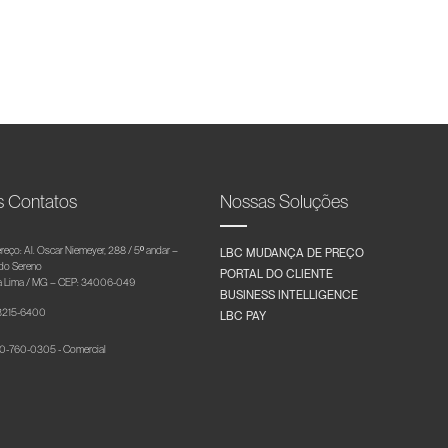
s Contatos
Nossas Soluções
reço: Al. Oscar Niemeyer, 288 / 5º andar –
LBC MUDANÇA DE PREÇO
 do Sereno
PORTAL DO CLIENTE
 Lima / MG – CEP: 34006-049
BUSINESS INTELLIGENCE
 3215-6400
LBC PAY
-760-0305 - Comercial