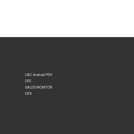
LBC Android PDV
DFE
SALES MONITOR
OFX