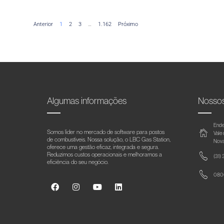
Anterior
1
2
3
…
1.162
Próximo
Algumas informações
Nosso
Ende
Somos líder no mercado de software para postos
Vale
de combustíveis. Nossa solução, o LBC Gas Station,
Nova
oferece uma gestão eficaz, integrada e segura.
Reduzimos custos operacionais e melhoramos a
(31)
eficiência do seu negócio.
0800