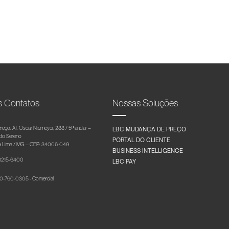
s Contatos
Nossas Soluções
reço: Al. Oscar Niemeyer, 288 / 5º andar –
LBC MUDANÇA DE PREÇO
 do Sereno
PORTAL DO CLIENTE
 Lima / MG – CEP: 34006-049
BUSINESS INTELLIGENCE
 3215-6400
LBC PAY
-760-0305 - Comercial