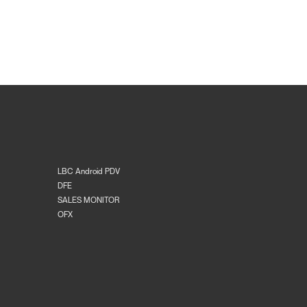
LBC Android PDV
DFE
SALES MONITOR
OFX