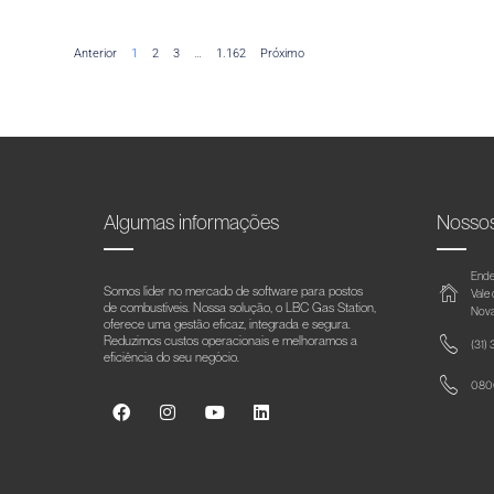
Anterior
1
2
3
…
1.162
Próximo
Algumas informações
Nosso
Ende
Somos líder no mercado de software para postos
Vale
de combustíveis. Nossa solução, o LBC Gas Station,
Nova
oferece uma gestão eficaz, integrada e segura.
Reduzimos custos operacionais e melhoramos a
(31)
eficiência do seu negócio.
0800