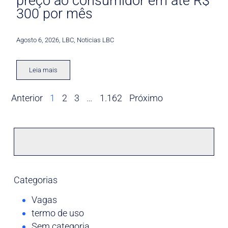
preço ao consumidor em até R$
300 por mês
Agosto 6, 2026
,
LBC
,
Noticias LBC
Leia mais
Anterior
1
2
3
…
1.162
Próximo
Categorias
Vagas
termo de uso
Sem categoria