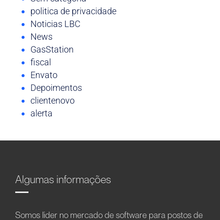
politica de privacidade
Noticias LBC
News
GasStation
fiscal
Envato
Depoimentos
clientenovo
alerta
Algumas informações
Somos líder no mercado de software para postos de