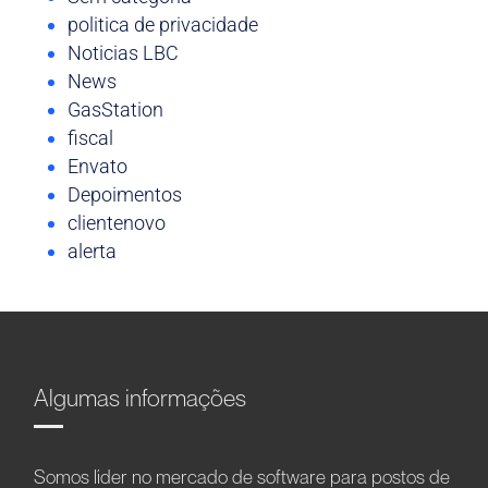
politica de privacidade
Noticias LBC
News
GasStation
fiscal
Envato
Depoimentos
clientenovo
alerta
Algumas informações
Somos líder no mercado de software para postos de