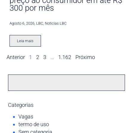
preço ao consumidor em até R$
300 por mês
Agosto 6, 2026
,
LBC
,
Noticias LBC
Leia mais
Anterior
1
2
3
…
1.162
Próximo
Categorias
Vagas
termo de uso
Sem categoria