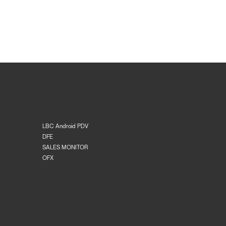
LBC Android PDV
DFE
SALES MONITOR
OFX