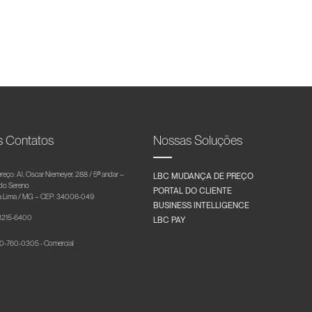
s Contatos
Nossas Soluções
reço: Al. Oscar Niemeyer, 288 / 5º andar –
LBC MUDANÇA DE PREÇO
 do Sereno
PORTAL DO CLIENTE
 Lima / MG – CEP: 34006-049
BUSINESS INTELLIGENCE
 3215-6400
LBC PAY
-760-0305 - Comercial