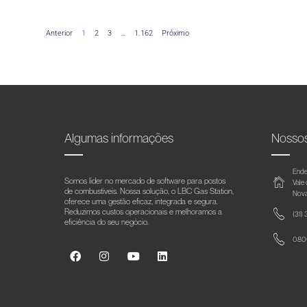
Anterior
1
2
3
…
1.162
Próximo
Algumas informações
Nosso
Ende
Somos líder no mercado de software para postos
Vale
de combustíveis. Nossa solução, o LBC Gas Station,
Nova
oferece uma gestão eficaz, integrada e segura.
Reduzimos custos operacionais e melhoramos a
(31)
eficiência do seu negócio.
0800