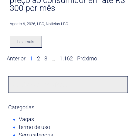
preço ao consumidor em até R$
300 por mês
Agosto 6, 2026
,
LBC
,
Noticias LBC
Leia mais
Anterior
1
2
3
…
1.162
Próximo
Categorias
Vagas
termo de uso
Sem categoria