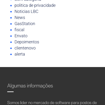
politica de privacidade
Noticias LBC
News
GasStation
fiscal
Envato
Depoimentos
clientenovo
alerta
Algumas informações
Somos líder no mercado de software para postos de