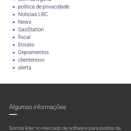
politica de privacidade
Noticias LBC
News
GasStation
fiscal
Envato
Depoimentos
clientenovo
alerta
Algumas informações
Somos líder no mercado de software para postos de