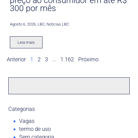
preço ao consumidor em até R$
300 por mês
Agosto 6, 2026
,
LBC
,
Noticias LBC
Leia mais
Anterior
1
2
3
…
1.162
Próximo
Categorias
Vagas
termo de uso
Sem categoria