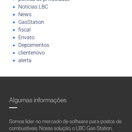
Noticias LBC
News
GasStation
fiscal
Envato
Depoimentos
clientenovo
alerta
Algumas informações
Somos líder no mercado de software para postos de
combustíveis. Nossa solução, o LBC Gas Station,