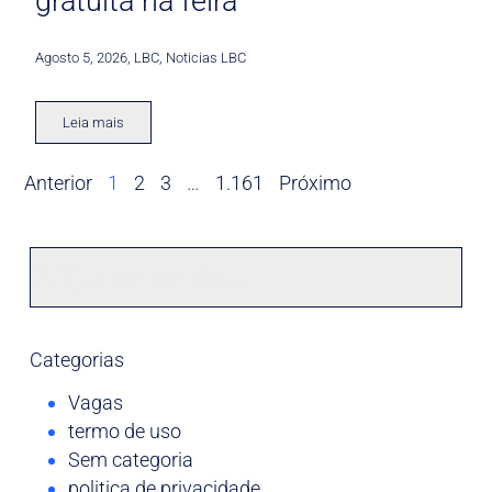
gratuita na feira
Agosto 5, 2026
,
LBC
,
Noticias LBC
Leia mais
Anterior
1
2
3
…
1.161
Próximo
Categorias
Vagas
termo de uso
Sem categoria
politica de privacidade