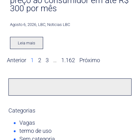
preço ao consumidor em até R$
300 por mês
Agosto 6, 2026
,
LBC
,
Noticias LBC
Leia mais
Anterior
1
2
3
…
1.162
Próximo
Categorias
Vagas
termo de uso
Sem categoria