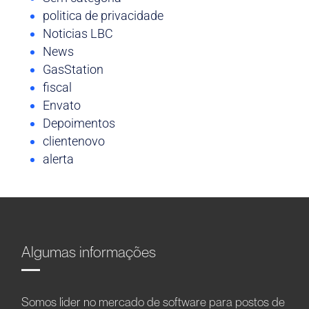
politica de privacidade
Noticias LBC
News
GasStation
fiscal
Envato
Depoimentos
clientenovo
alerta
Algumas informações
Somos líder no mercado de software para postos de