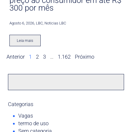
preço ao consumidor em até R$
300 por mês
Agosto 6, 2026
,
LBC
,
Noticias LBC
Leia mais
Anterior
1
2
3
…
1.162
Próximo
Categorias
Vagas
termo de uso
Sem categoria