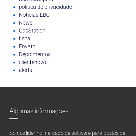
politica de privacidade
Noticias LBC
News
GasStation
fiscal
Envato
Depoimentos
clientenovo
alerta
Algumas informações
Somos líder no mercado de software para postos de