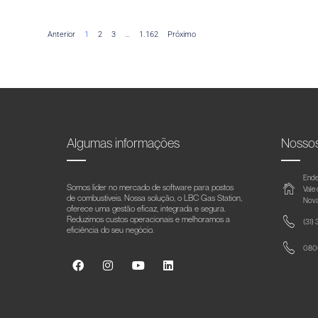
Anterior
1
2
3
…
1.162
Próximo
Algumas informações
Nosso
Ende
Somos líder no mercado de software para postos
Vale
de combustíveis. Nossa solução, o LBC Gas Station,
Nova
oferece uma gestão eficaz, integrada e segura.
Reduzimos custos operacionais e melhoramos a
(31)
eficiência do seu negócio.
0800