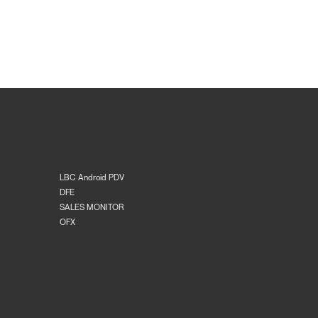
LBC Android PDV
DFE
SALES MONITOR
OFX