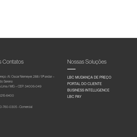
s Contatos
Nossas Soluções
reço: Al. Oscar Niemeyer, 288 / 5º andar –
LBC MUDANÇA DE PREÇO
 do Sereno
PORTAL DO CLIENTE
 Lima / MG – CEP: 34006-049
BUSINESS INTELLIGENCE
 3215-6400
LBC PAY
-760-0305 - Comercial