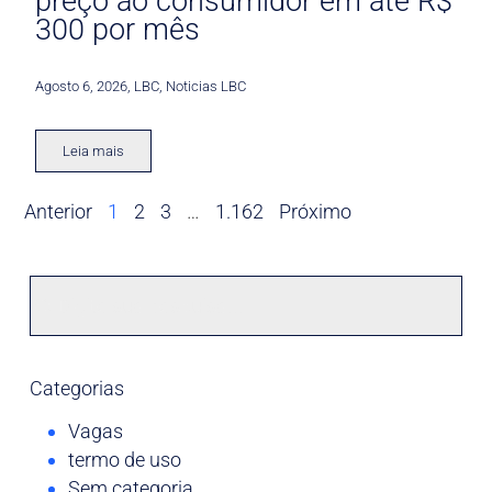
preço ao consumidor em até R$
300 por mês
Agosto 6, 2026
,
LBC
,
Noticias LBC
Leia mais
Anterior
1
2
3
…
1.162
Próximo
Categorias
Vagas
termo de uso
Sem categoria