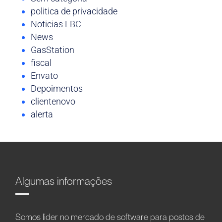
politica de privacidade
Noticias LBC
News
GasStation
fiscal
Envato
Depoimentos
clientenovo
alerta
Algumas informações
Somos líder no mercado de software para postos de