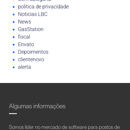
politica de privacidade
Noticias LBC
News
GasStation
fiscal
Envato
Depoimentos
clientenovo
alerta
Algumas informações
Somos líder no mercado de software para postos de