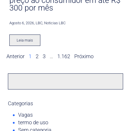
preço ao consumidor em até R$
300 por mês
Agosto 6, 2026
,
LBC
,
Noticias LBC
Leia mais
Anterior
1
2
3
…
1.162
Próximo
Categorias
Vagas
termo de uso
Sem categoria