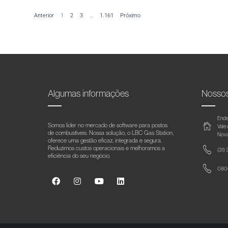
Anterior
1
2
3
…
1.161
Próximo
Algumas informações
Nosso
Ende
Somos líder no mercado de software para postos
Vale
de combustíveis. Nossa solução, o LBC Gas Station,
Nova
oferece uma gestão eficaz, integrada e segura.
Reduzimos custos operacionais e melhoramos a
(31)
eficiência do seu negócio.
0800