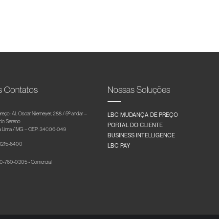
s Contatos
Nossas Soluções
reço: Al. Oscar Niemeyer, 288 / 5º andar –
LBC MUDANÇA DE PREÇO
 do Sereno
PORTAL DO CLIENTE
 Lima / MG – CEP: 34006-049
BUSINESS INTELLIGENCE
 3215-6400
LBC PAY
-760-0305 - Comercial