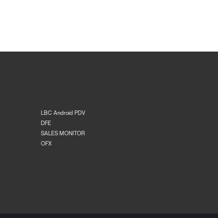
LBC Android PDV
DFE
SALES MONITOR
OFX