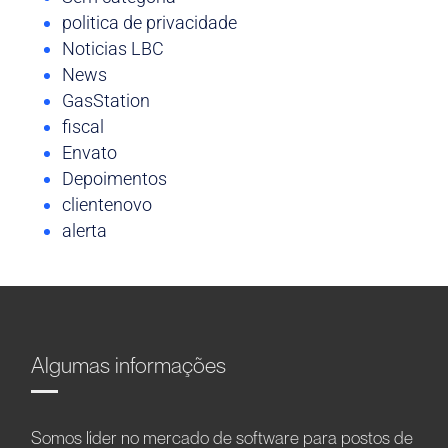
politica de privacidade
Noticias LBC
News
GasStation
fiscal
Envato
Depoimentos
clientenovo
alerta
Algumas informações
Somos líder no mercado de software para postos de