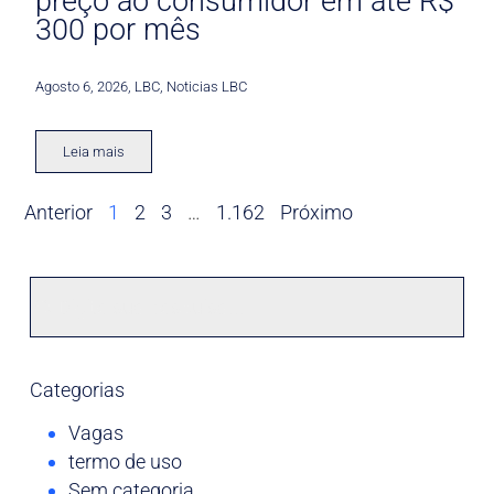
preço ao consumidor em até R$
300 por mês
Agosto 6, 2026
,
LBC
,
Noticias LBC
Leia mais
Anterior
1
2
3
…
1.162
Próximo
Categorias
Vagas
termo de uso
Sem categoria