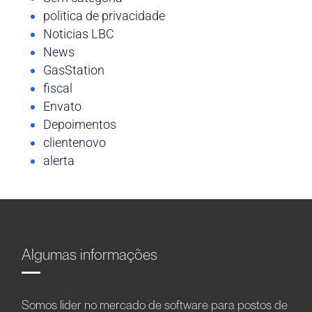
politica de privacidade
Noticias LBC
News
GasStation
fiscal
Envato
Depoimentos
clientenovo
alerta
Algumas informações
Somos líder no mercado de software para postos de