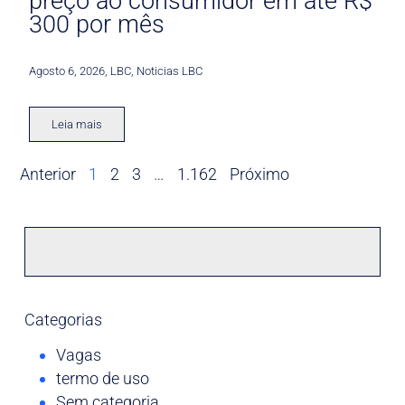
preço ao consumidor em até R$
300 por mês
Agosto 6, 2026
,
LBC
,
Noticias LBC
Leia mais
Anterior
1
2
3
…
1.162
Próximo
Categorias
Vagas
termo de uso
Sem categoria