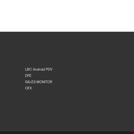
LBC Android PDV
DFE
SALES MONITOR
OFX