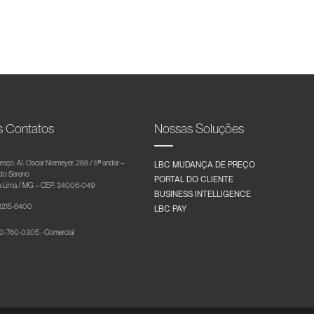
s Contatos
Nossas Soluções
reço: Al. Oscar Niemeyer, 288 / 5º andar –
LBC MUDANÇA DE PREÇO
 do Sereno
PORTAL DO CLIENTE
 Lima / MG – CEP: 34006-049
BUSINESS INTELLIGENCE
 3215-6400
LBC PAY
-760-0305 - Comercial