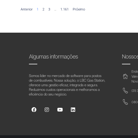
Anterior
1
2
3
…
1.161
Próximo
Algumas informações
Nosso
Ende
Somos líder no mercado de software para postos
Vale
de combustíveis. Nossa solução, o LBC Gas Station,
Nova
oferece uma gestão eficaz, integrada e segura.
Reduzimos custos operacionais e melhoramos a
(31)
eficiência do seu negócio.
0800