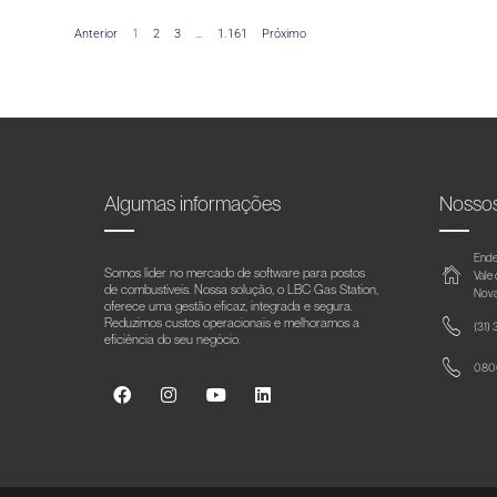
Anterior
1
2
3
…
1.161
Próximo
Algumas informações
Nosso
Ende
Somos líder no mercado de software para postos
Vale
de combustíveis. Nossa solução, o LBC Gas Station,
Nova
oferece uma gestão eficaz, integrada e segura.
Reduzimos custos operacionais e melhoramos a
(31)
eficiência do seu negócio.
0800