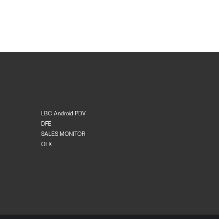
LBC Android PDV
DFE
SALES MONITOR
OFX