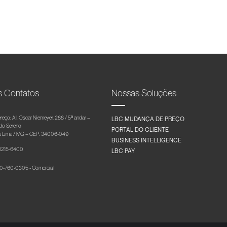
s Contatos
Nossas Soluções
reço: Al. Oscar Niemeyer, 288 / 5º andar –
LBC MUDANÇA DE PREÇO
 do Sereno
PORTAL DO CLIENTE
 Lima / MG – CEP: 34006-049
BUSINESS INTELLIGENCE
 3215-6400
LBC PAY
-760-0305 - Comercial