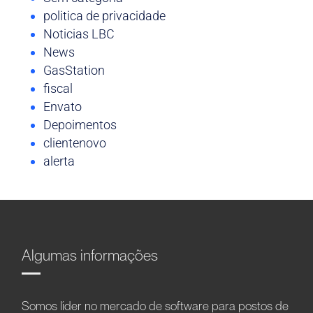
politica de privacidade
Noticias LBC
News
GasStation
fiscal
Envato
Depoimentos
clientenovo
alerta
Algumas informações
Somos líder no mercado de software para postos de