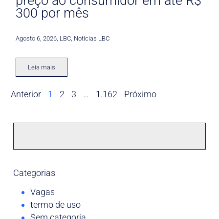
preço ao consumidor em até R$
300 por mês
Agosto 6, 2026
,
LBC
,
Noticias LBC
Leia mais
Anterior
1
2
3
…
1.162
Próximo
Categorias
Vagas
termo de uso
Sem categoria