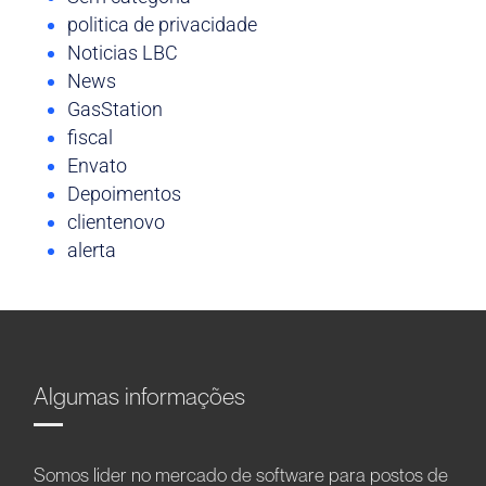
politica de privacidade
Noticias LBC
News
GasStation
fiscal
Envato
Depoimentos
clientenovo
alerta
Algumas informações
Somos líder no mercado de software para postos de