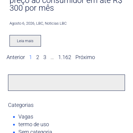
preço ao consumidor em até R$
300 por mês
Agosto 6, 2026
,
LBC
,
Noticias LBC
Leia mais
Anterior
1
2
3
…
1.162
Próximo
Categorias
Vagas
termo de uso
Sem categoria