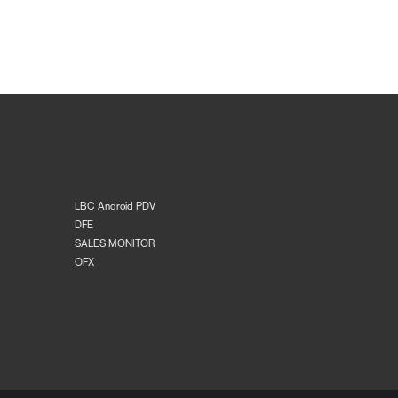
LBC Android PDV
DFE
SALES MONITOR
OFX