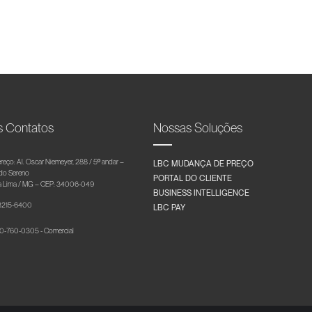
s Contatos
Nossas Soluções
reço: Al. Oscar Niemeyer, 288 / 5º andar –
LBC MUDANÇA DE PREÇO
 do Sereno
PORTAL DO CLIENTE
 Lima / MG – CEP: 34006-049
BUSINESS INTELLIGENCE
 3215-6400
LBC PAY
-760-0305 - Comercial