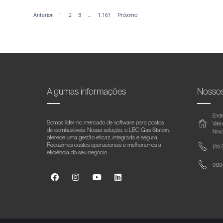
Anterior
1
2
3
…
1.161
Próximo
Algumas informações
Nosso
Ende
Somos líder no mercado de software para postos
Vale
de combustíveis. Nossa solução, o LBC Gas Station,
Nova
oferece uma gestão eficaz, integrada e segura.
Reduzimos custos operacionais e melhoramos a
(31)
eficiência do seu negócio.
0800