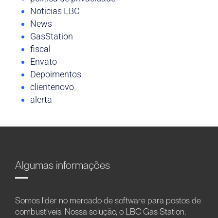
Noticias LBC
News
GasStation
fiscal
Envato
Depoimentos
clientenovo
alerta
Algumas informações
Somos líder no mercado de software para postos de
combustíveis. Nossa solução, o LBC Gas Station,