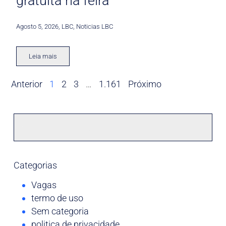
gratuita na feira
Agosto 5, 2026
,
LBC
,
Noticias LBC
Leia mais
Anterior
1
2
3
…
1.161
Próximo
Categorias
Vagas
termo de uso
Sem categoria
politica de privacidade