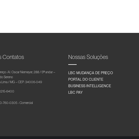
s Contatos
Nossas Soluções
reço: Al. Oscar Niemeyer, 288 / 5º andar –
LBC MUDANÇA DE PREÇO
 do Sereno
PORTAL DO CLIENTE
 Lima / MG – CEP: 34006-049
BUSINESS INTELLIGENCE
 3215-6400
LBC PAY
-760-0305 - Comercial