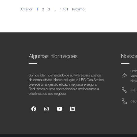
Anterior
1
2
3
…
1.161
Próximo
Algumas informações
Nosso
Ende
Somos líder no mercado de software para postos
Vale
de combustíveis. Nossa solução, o LBC Gas Station,
Nova
oferece uma gestão eficaz, integrada e segura.
Reduzimos custos operacionais e melhoramos a
(31)
eficiência do seu negócio.
0800