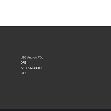
LBC Android PDV
DFE
SALES MONITOR
OFX