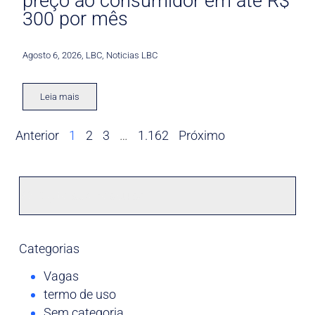
preço ao consumidor em até R$
300 por mês
Agosto 6, 2026
,
LBC
,
Noticias LBC
Leia mais
Anterior
1
2
3
…
1.162
Próximo
Categorias
Vagas
termo de uso
Sem categoria