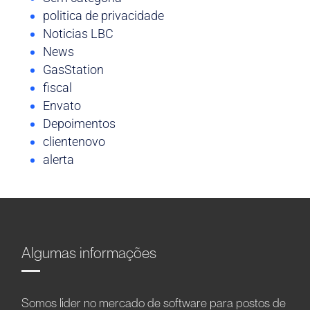
politica de privacidade
Noticias LBC
News
GasStation
fiscal
Envato
Depoimentos
clientenovo
alerta
Algumas informações
Somos líder no mercado de software para postos de