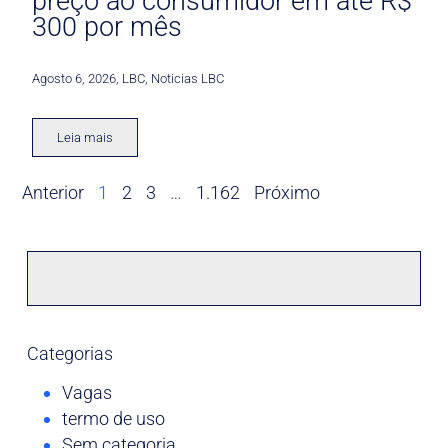
preço ao consumidor em até R$
300 por mês
Agosto 6, 2026
,
LBC
,
Noticias LBC
Leia mais
Anterior
1
2
3
…
1.162
Próximo
Categorias
Vagas
termo de uso
Sem categoria