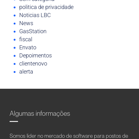
politica de privacidade
Noticias LBC
News
GasStation
fiscal
Envato
Depoimentos
clientenovo
alerta
Algumas informações
Somos líder no mercado de software para postos de