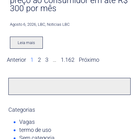
preço ao consumidor em até R$
300 por mês
Agosto 6, 2026
,
LBC
,
Noticias LBC
Leia mais
Anterior
1
2
3
…
1.162
Próximo
Categorias
Vagas
termo de uso
Sem categoria