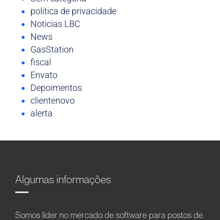
politica de privacidade
Noticias LBC
News
GasStation
fiscal
Envato
Depoimentos
clientenovo
alerta
Algumas informações
Somos líder no mercado de software para postos de