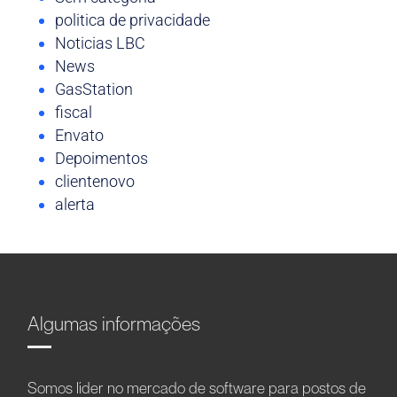
politica de privacidade
Noticias LBC
News
GasStation
fiscal
Envato
Depoimentos
clientenovo
alerta
Algumas informações
Somos líder no mercado de software para postos de