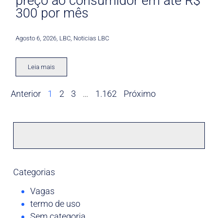
preço ao consumidor em até R$
300 por mês
Agosto 6, 2026
,
LBC
,
Noticias LBC
Leia mais
Anterior
1
2
3
…
1.162
Próximo
Categorias
Vagas
termo de uso
Sem categoria