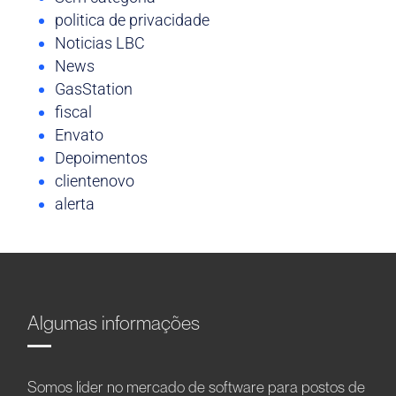
politica de privacidade
Noticias LBC
News
GasStation
fiscal
Envato
Depoimentos
clientenovo
alerta
Algumas informações
Somos líder no mercado de software para postos de