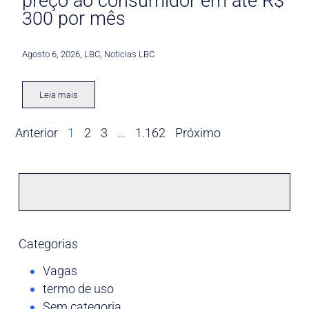
preço ao consumidor em até R$
300 por mês
Agosto 6, 2026
,
LBC
,
Noticias LBC
Leia mais
Anterior
1
2
3
…
1.162
Próximo
Categorias
Vagas
termo de uso
Sem categoria