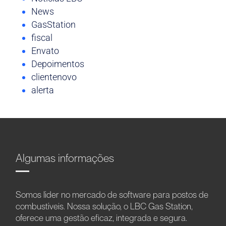
News
GasStation
fiscal
Envato
Depoimentos
clientenovo
alerta
Algumas informações
Somos líder no mercado de software para postos de
combustíveis. Nossa solução, o LBC Gas Station,
oferece uma gestão eficaz, integrada e segura.