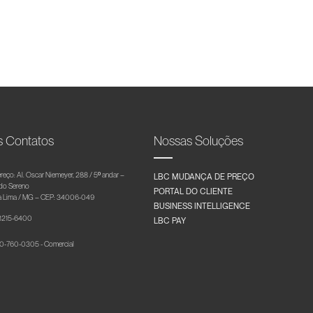
s Contatos
Nossas Soluções
reço: Al. Oscar Niemeyer, 288 / 5º andar –
LBC MUDANÇA DE PREÇO
 do Sereno
PORTAL DO CLIENTE
 Lima / MG – CEP: 34006-049
BUSINESS INTELLIGENCE
 3215-6400
LBC PAY
-760-0305 - Comercial