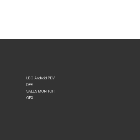
LBC Android PDV
DFE
SALES MONITOR
OFX