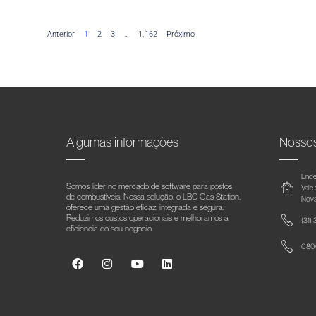
Anterior
1
2
3
…
1.162
Próximo
Algumas informações
Nosso
Ende
Somos líder no mercado de software para postos
Vale
de combustíveis. Nossa solução, o LBC Gas Station,
Nova
oferece uma gestão eficaz, integrada e segura.
Reduzimos custos operacionais e melhoramos a
(31)
eficiência do seu negócio.
0800