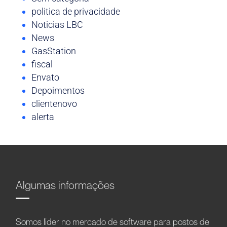
politica de privacidade
Noticias LBC
News
GasStation
fiscal
Envato
Depoimentos
clientenovo
alerta
Algumas informações
Somos líder no mercado de software para postos de