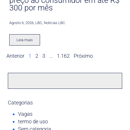
preço ao consumidor em até R$
300 por mês
Agosto 6, 2026
,
LBC
,
Noticias LBC
Leia mais
Anterior
1
2
3
…
1.162
Próximo
Categorias
Vagas
termo de uso
Sem categoria