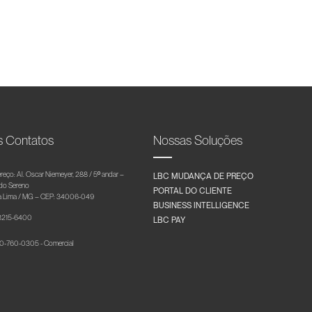
s Contatos
Nossas Soluções
reço: Al. Oscar Niemeyer, 288 / 5º andar –
LBC MUDANÇA DE PREÇO
 do Sereno
PORTAL DO CLIENTE
 Lima / MG – CEP: 34006-049
BUSINESS INTELLIGENCE
 3215-6400
LBC PAY
-760-0305 - Comercial