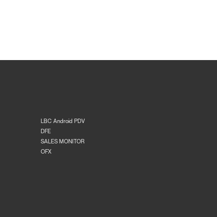
LBC Android PDV
DFE
SALES MONITOR
OFX