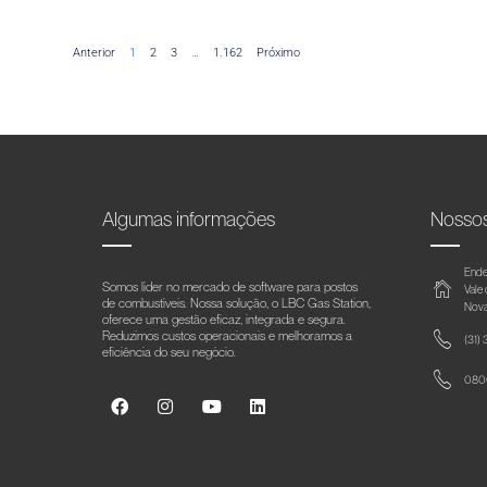
Anterior
1
2
3
…
1.162
Próximo
Algumas informações
Nosso
Ende
Somos líder no mercado de software para postos
Vale
de combustíveis. Nossa solução, o LBC Gas Station,
Nova
oferece uma gestão eficaz, integrada e segura.
Reduzimos custos operacionais e melhoramos a
(31)
eficiência do seu negócio.
0800