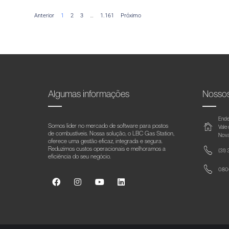
Anterior
1
2
3
…
1.161
Próximo
Algumas informações
Nosso
Ende
Somos líder no mercado de software para postos
Vale
de combustíveis. Nossa solução, o LBC Gas Station,
Nova
oferece uma gestão eficaz, integrada e segura.
Reduzimos custos operacionais e melhoramos a
(31)
eficiência do seu negócio.
0800