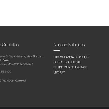
s Contatos
Nossas Soluções
reço: Al. Oscar Niemeyer, 288 / 5º andar –
LBC MUDANÇA DE PREÇO
 do Sereno
PORTAL DO CLIENTE
 Lima / MG – CEP: 34006-049
BUSINESS INTELLIGENCE
 3215-6400
LBC PAY
-760-0305 - Comercial