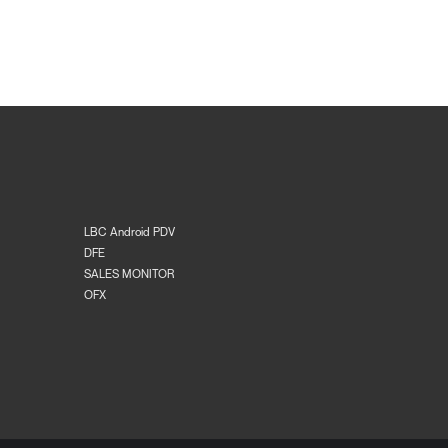
LBC Android PDV
DFE
SALES MONITOR
OFX