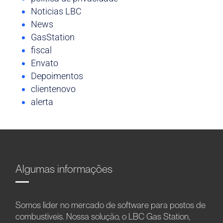
Noticias LBC
News
GasStation
fiscal
Envato
Depoimentos
clientenovo
alerta
Algumas informações
Somos líder no mercado de software para postos de
combustíveis. Nossa solução, o LBC Gas Station,