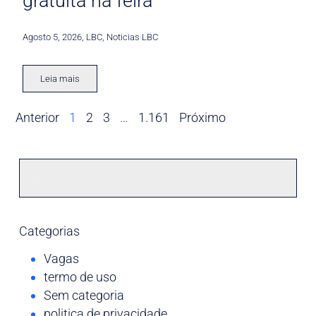
gratuita na feira
Agosto 5, 2026
,
LBC
,
Noticias LBC
Leia mais
Anterior
1
2
3
…
1.161
Próximo
Categorias
Vagas
termo de uso
Sem categoria
politica de privacidade