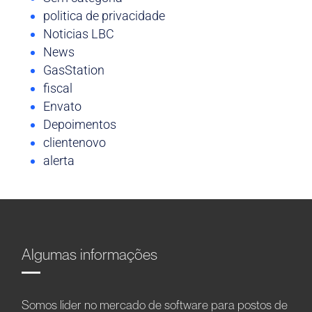
politica de privacidade
Noticias LBC
News
GasStation
fiscal
Envato
Depoimentos
clientenovo
alerta
Algumas informações
Somos líder no mercado de software para postos de