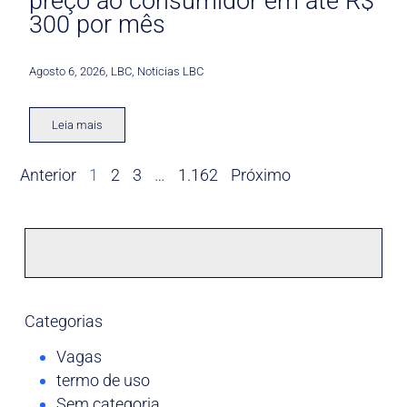
preço ao consumidor em até R$
300 por mês
Agosto 6, 2026
,
LBC
,
Noticias LBC
Leia mais
Anterior
1
2
3
…
1.162
Próximo
Categorias
Vagas
termo de uso
Sem categoria