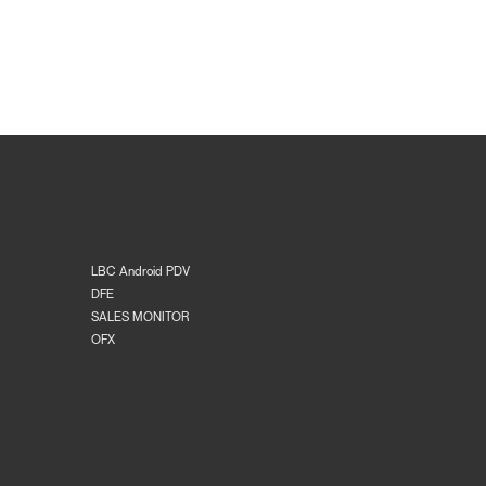
LBC Android PDV
DFE
SALES MONITOR
OFX