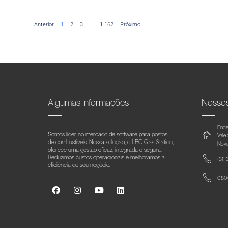
Anterior
1
2
3
…
1.162
Próximo
Algumas informações
Nosso
Ende
Somos líder no mercado de software para postos
Vale
de combustíveis. Nossa solução, o LBC Gas Station,
Nova
oferece uma gestão eficaz, integrada e segura.
Reduzimos custos operacionais e melhoramos a
(31)
eficiência do seu negócio.
0800