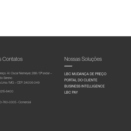
s Contatos
Nossas Soluções
reço: Al. Oscar Niemeyer, 288 / 5º andar –
LBC MUDANÇA DE PREÇO
 do Sereno
PORTAL DO CLIENTE
 Lima / MG – CEP: 34006-049
BUSINESS INTELLIGENCE
 3215-6400
LBC PAY
-760-0305 - Comercial