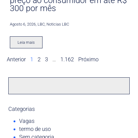
preço ao consumidor em até R$
300 por mês
Agosto 6, 2026
,
LBC
,
Noticias LBC
Leia mais
Anterior
1
2
3
…
1.162
Próximo
Categorias
Vagas
termo de uso
Sem categoria