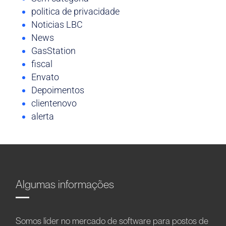
politica de privacidade
Noticias LBC
News
GasStation
fiscal
Envato
Depoimentos
clientenovo
alerta
Algumas informações
Somos líder no mercado de software para postos de