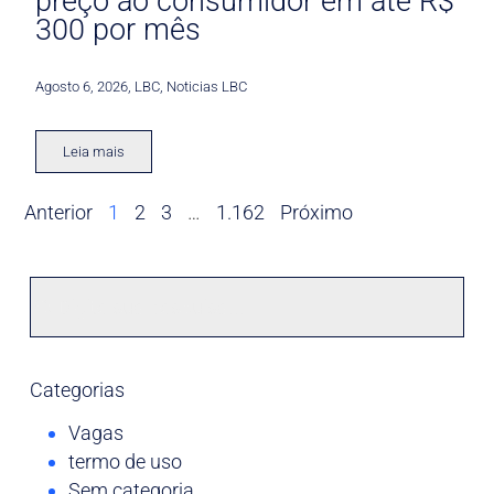
preço ao consumidor em até R$
300 por mês
Agosto 6, 2026
,
LBC
,
Noticias LBC
Leia mais
Anterior
1
2
3
…
1.162
Próximo
Categorias
Vagas
termo de uso
Sem categoria