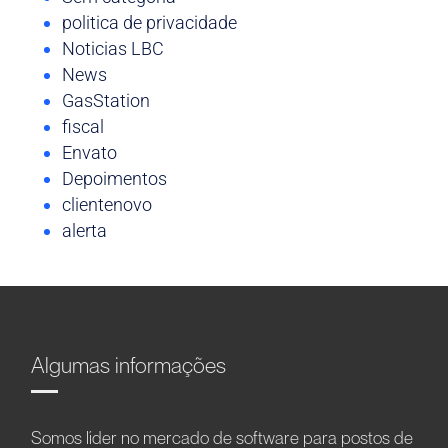
politica de privacidade
Noticias LBC
News
GasStation
fiscal
Envato
Depoimentos
clientenovo
alerta
Algumas informações
Somos líder no mercado de software para postos de