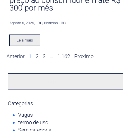
preço ao consumidor em até R$
300 por mês
Agosto 6, 2026
,
LBC
,
Noticias LBC
Leia mais
Anterior
1
2
3
…
1.162
Próximo
Categorias
Vagas
termo de uso
Sem categoria