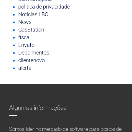
politica de privacidade
Noticias LBC
News
GasStation
fiscal
Envato
Depoimentos
clientenovo
alerta
Algumas informações
Somos líder no mercado de software para postos de