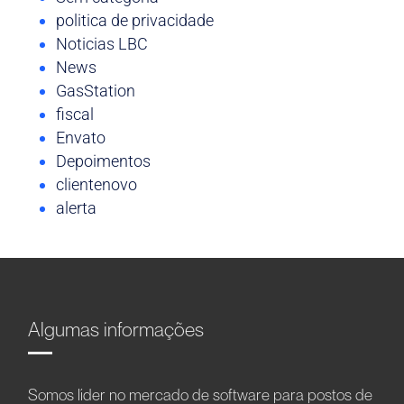
politica de privacidade
Noticias LBC
News
GasStation
fiscal
Envato
Depoimentos
clientenovo
alerta
Algumas informações
Somos líder no mercado de software para postos de