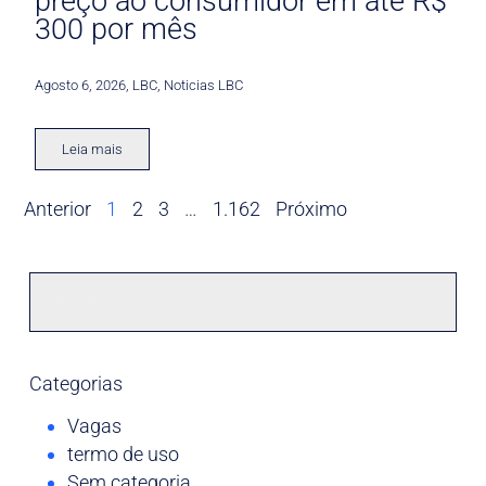
preço ao consumidor em até R$
300 por mês
Agosto 6, 2026
,
LBC
,
Noticias LBC
Leia mais
Anterior
1
2
3
…
1.162
Próximo
Categorias
Vagas
termo de uso
Sem categoria