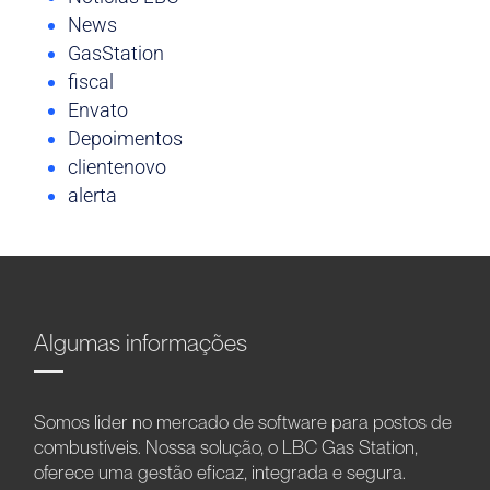
News
GasStation
fiscal
Envato
Depoimentos
clientenovo
alerta
Algumas informações
Somos líder no mercado de software para postos de
combustíveis. Nossa solução, o LBC Gas Station,
oferece uma gestão eficaz, integrada e segura.