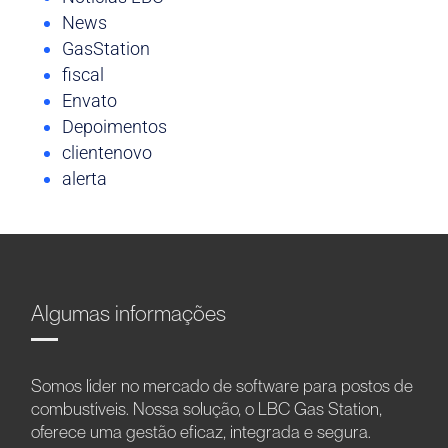
News
GasStation
fiscal
Envato
Depoimentos
clientenovo
alerta
Algumas informações
Somos líder no mercado de software para postos de
combustíveis. Nossa solução, o LBC Gas Station,
oferece uma gestão eficaz, integrada e segura.