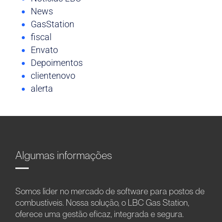
News
GasStation
fiscal
Envato
Depoimentos
clientenovo
alerta
Algumas informações
Somos líder no mercado de software para postos de
combustíveis. Nossa solução, o LBC Gas Station,
oferece uma gestão eficaz, integrada e segura.