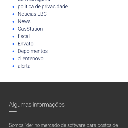
politica de privacidade
Noticias LBC
News
GasStation
fiscal
Envato
Depoimentos
clientenovo
alerta
Algumas informações
Somos líder no mercado de software para postos de