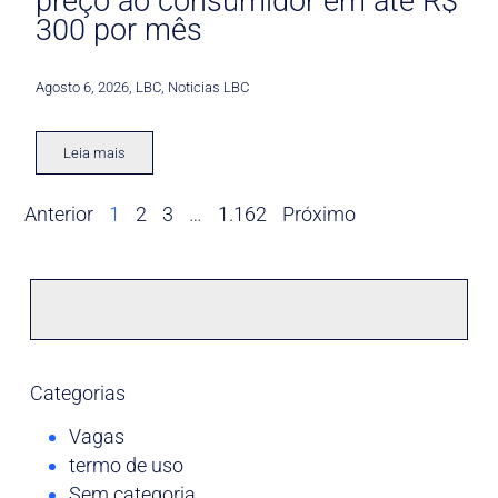
preço ao consumidor em até R$
300 por mês
Agosto 6, 2026
,
LBC
,
Noticias LBC
Leia mais
Anterior
1
2
3
…
1.162
Próximo
Categorias
Vagas
termo de uso
Sem categoria