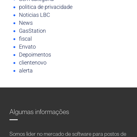
politica de privacidade
Noticias LBC
News
GasStation
fiscal
Envato
Depoimentos
clientenovo
alerta
Algumas informações
Somos líder no mercado de software para postos de