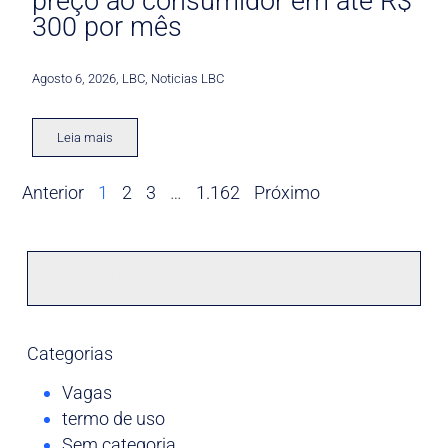
preço ao consumidor em até R$
300 por mês
Agosto 6, 2026
,
LBC
,
Noticias LBC
Leia mais
Anterior
1
2
3
…
1.162
Próximo
Categorias
Vagas
termo de uso
Sem categoria