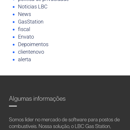
Noticias LBC
News
GasStation
fiscal
Envato
Depoimentos
clientenovo
alerta
Algumas informações
Somos líder no mercado de software para postos de
combustíveis. Nossa solução, o LBC Gas Station,