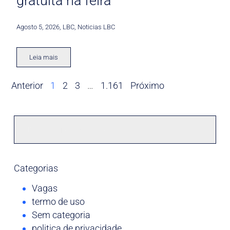
gratuita na feira
Agosto 5, 2026
,
LBC
,
Noticias LBC
Leia mais
Anterior
1
2
3
…
1.161
Próximo
Categorias
Vagas
termo de uso
Sem categoria
politica de privacidade