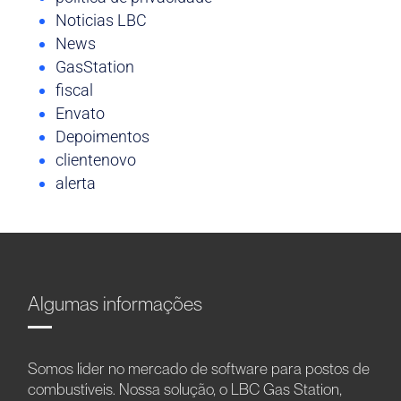
Noticias LBC
News
GasStation
fiscal
Envato
Depoimentos
clientenovo
alerta
Algumas informações
Somos líder no mercado de software para postos de
combustíveis. Nossa solução, o LBC Gas Station,