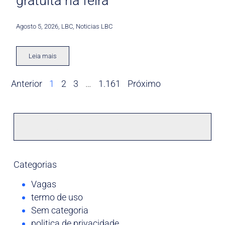
gratuita na feira
Agosto 5, 2026
,
LBC
,
Noticias LBC
Leia mais
Anterior
1
2
3
…
1.161
Próximo
Categorias
Vagas
termo de uso
Sem categoria
politica de privacidade